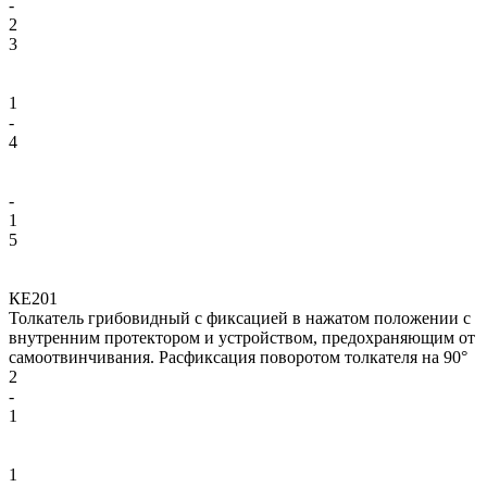
-
2
3
1
-
4
-
1
5
КЕ201
Толкатель грибовидный с фиксацией в нажатом положении с
внутренним протектором и устройством, предохраняющим от
самоотвинчивания. Расфиксация поворотом толкателя на 90°
2
-
1
1