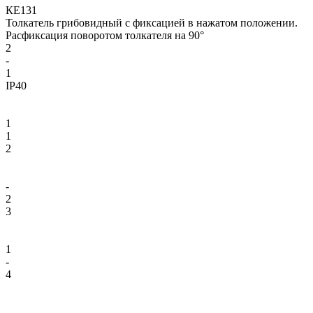
КЕ131
Толкатель грибовидный с фиксацией в нажатом положении.
Расфиксация поворотом толкателя на 90°
2
-
1
IP40
1
1
2
-
2
3
1
-
4
-