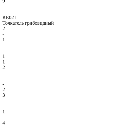
9
КЕ021
Толкатель грибовидный
2
-
1
1
1
2
-
2
3
1
-
4