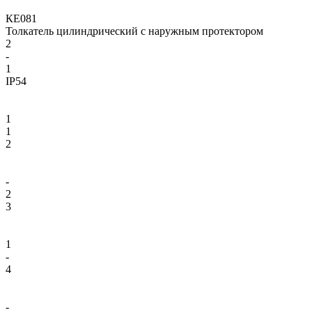
КЕ081
Толкатель цилиндрический с наружным протектором
2
-
1
IP54
1
1
2
-
2
3
1
-
4
-