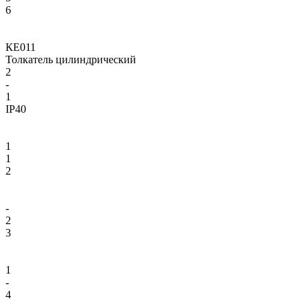
6
КЕ011
Толкатель цилиндрический
2
-
1
IP40
1
1
2
-
2
3
1
-
4