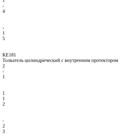
1
-
4
-
1
5
КЕ181
Толкатель цилиндрический с внутренним протектором
2
-
1
1
1
2
-
2
3