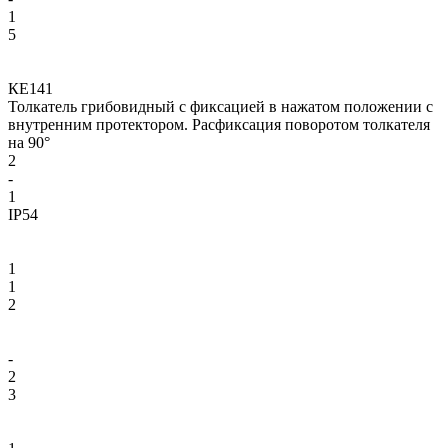
1
5
КЕ141
Толкатель грибовидный с фиксацией в нажатом положении с
внутренним протектором. Расфиксация поворотом толкателя
на 90°
2
-
1
IP54
1
1
2
-
2
3