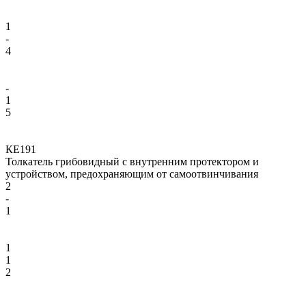
1
-
4
-
1
5
КЕ191
Толкатель грибовидный с внутренним протектором и
устройством, предохраняющим от самоотвинчивания
2
-
1
1
1
2