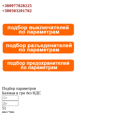
+380977828225
+380503201702
Подбор параметров
Базовая в грн без НДС
51
991789