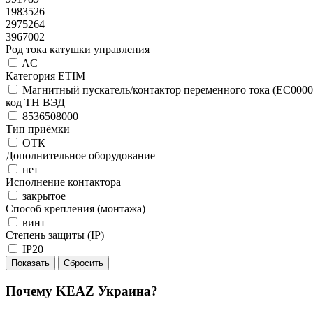
1983526
2975264
3967002
Род тока катушки управления
AC
Категория ETIM
Магнитный пускатель/контактор переменного тока (EC0000
код ТН ВЭД
8536508000
Тип приёмки
ОТК
Дополнительное оборудование
нет
Исполнение контактора
закрытое
Способ крепления (монтажа)
винт
Степень защиты (IP)
IP20
Почему KEAZ Украина?