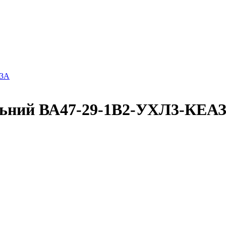
63А
льний ВА47-29-1B2-УХЛ3-КЕА