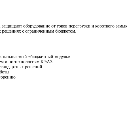
защищают оборудование от токов перегрузки и короткого замык
ых решениях с ограниченным бюджетом.
так называемый «бюджетный модуль»
лем и по технологиям КЭАЗ
 стандартных решений
аботы
 горению