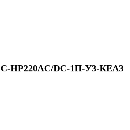
0DC-НР220AC/DC-1П-У3-КЕАЗ