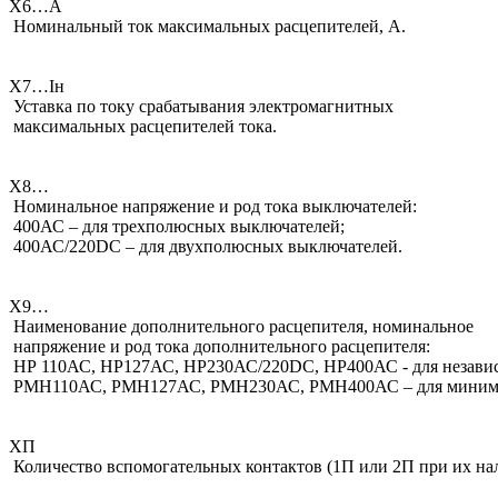
Х6…А
Номинальный ток максимальных расцепителей, А.
Х7…Iн
Уставка по току срабатывания электромагнитных
максимальных расцепителей тока.
Х8…
Номинальное напряжение и род тока выключателей:
400АС – для трехполюсных выключателей;
400АС/220DC – для двухполюсных выключателей.
Х9…
Наименование дополнительного расцепителя, номинальное
напряжение и род тока дополнительного расцепителя:
НР 110АС, НР127АС, НР230АС/220DC, НР400АС - для независ
РМН110АС, РМН127АС, РМН230АС, РМН400АС – для минимал
ХП
Количество вспомогательных контактов (1П или 2П при их на