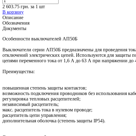
2 603.75 грн.
за
1
шт
В корзину
Описание
Обозначения
Документы
Особенности выключателей АП50Б
Выключатели серии АП50Б предназначены для проведения тока
отключений электрических цепей. Используются для защиты п
цепями переменного тока от 1,6 А до 63 А при напряжении до 40
Преимущества:
повышенная степень защиты контактов;
возможность подключения проводников без использования каб
регулировка тепловых расцепителей;
независимый расцепитель;
макс. расцепитель тока в нулевом проводе;
расцепитель цепи управления;
дополнительная оболочка (степень защиты IP54).