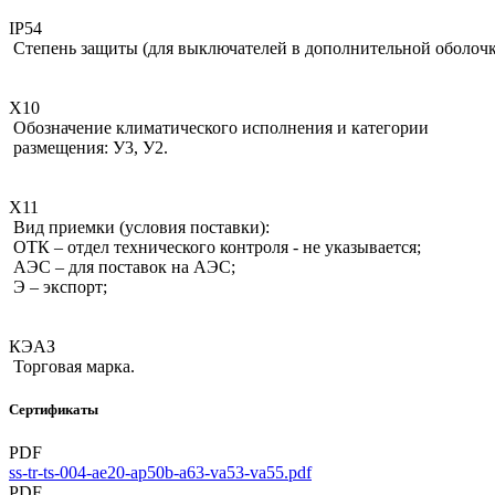
IP54
Степень защиты (для выключателей в дополнительной оболочк
Х10
Обозначение климатического исполнения и категории
размещения: У3, У2.
Х11
Вид приемки (условия поставки):
ОТК – отдел технического контроля - не указывается;
АЭС – для поставок на АЭС;
Э – экспорт;
КЭАЗ
Торговая марка.
Сертификаты
PDF
ss-tr-ts-004-ae20-ap50b-a63-va53-va55.pdf
PDF