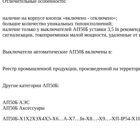
Отличительные особенности:
наличие на корпусе кнопок «включено - отключено»;
большое количество уникальных типоисполнений;
наличие только у выключателей АП50Б уставки 3,5 In рекомен
сигнализации, токоприемники малой мощности, удаленные от ис
Выключатели автоматические АП50Б включены в:
Реестр промышленной продукции, произведенной на территор
Другие категории АП50Б:
АП50Б АЭС
АП50Б Аксессуары
АП50Б-Х1Х2Х3Х4Х5-Х6…А-Х7…Iн-Х8…-Х9…-ХП-IP54-Х10