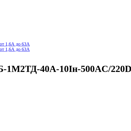
от 1,6А до 63А
от 1,6А до 63А
Б-1М2ТД-40А-10Iн-500AC/22