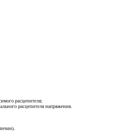
имого расцепителя;
ьного расцепителя напряжения.
личии).