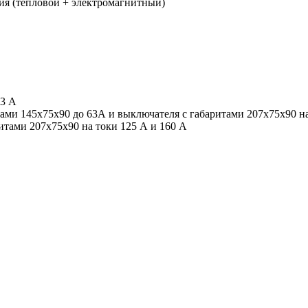
ния (тепловой + электромагнитный)
63 А
ми 145х75х90 до 63А и выключателя с габаритами 207х75х90 на
тами 207х75х90 на токи 125 А и 160 А