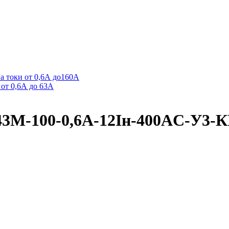
а токи от 0,6А до160А
от 0,6А до 63А
3М-100-0,6А-12Iн-400AC-У3-