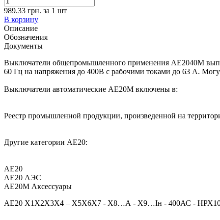
989.33 грн.
за
1
шт
В корзину
Описание
Обозначения
Документы
Выключатели общепромышленного применения АЕ2040М выпуска
60 Гц на напряжения до 400В с рабочими токами до 63 А. Мог
Выключатели автоматические АЕ20М включены в:
Реестр промышленной продукции, произведенной на территор
Другие категории АЕ20:
АЕ20
АЕ20 АЭС
АЕ20М Аксессуары
АЕ20 Х1Х2Х3Х4 – Х5Х6Х7 - Х8…А - Х9…Iн - 400АС - НРХ10 