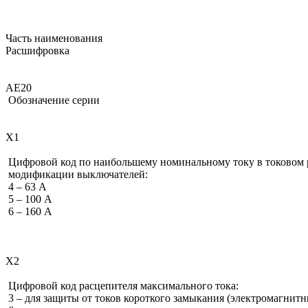
Часть наименования
Расшифровка
АЕ20
Обозначение серии
Х1
Цифровой код по наибольшему номинальному току в токовом 
модификации выключателей:
4 – 63 А
5 – 100 А
6 – 160 А
Х2
Цифровой код расцепителя максимального тока:
3 – для защиты от токов короткого замыкания (электромагнит