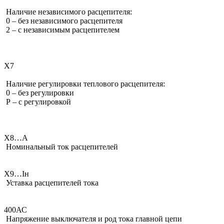
Наличие независимого расцепителя:
0 – без независимого расцепителя
2 – с независимым расцепителем
Х7
Наличие регулировки теплового расцепителя:
0 – без регулировки
Р – с регулировкой
Х8…А
Номинальный ток расцепителей
Х9…Iн
Уставка расцепителей тока
400АС
Напряжение выключателя и род тока главной цепи