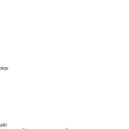
ряду
ный)