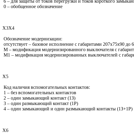
6 – для защиты от токов перегрузки и токов короткого замыка
0 – обобщенное обозначение
Х3Х4
Обозначение модернизации:
отсутствует – базовое исполнение с габаритами 207х75х90 до 
М – модификация модернизированного выключателя с габарита
М1 – модификация модернизированных выключателей с габари
Х5
Код наличия вспомогательных контактов:
1 – без вспомогательных контактов
2 – один замыкающий контакт (1З)
3 – один размыкающий контакт (1Р)
4 – один замыкающий и один размыкающий контакты (1З+1Р)
Х6