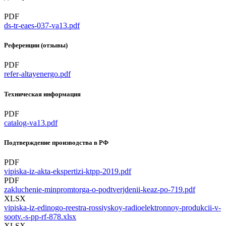
PDF
ds-tr-eaes-037-va13.pdf
Референции (отзывы)
PDF
refer-altayenergo.pdf
Техническая информация
PDF
catalog-va13.pdf
Подтверждение производства в РФ
PDF
vipiska-iz-akta-ekspertizi-ktpp-2019.pdf
PDF
zakluchenie-minpromtorga-o-podtverjdenii-keaz-po-719.pdf
XLSX
vipiska-iz-edinogo-reestra-rossiyskoy-radioelektronnoy-produkcii-v-
sootv.-s-pp-rf-878.xlsx
XLSX