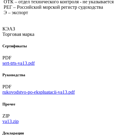
ОТК – отдел технического контроля - не указывается
РЕГ – Российский морской регистр судоходства
Э – экспорт
КЭАЗ
Торговая марка
Сертификаты
PDF
sert-trts-va13.pdf
Руководства
PDF
rukovodstvo-po-ekspluatacii-va13.pdf
Прочее
ZIP
va13.zip
Декларации