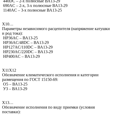
440DC – 2-х полюсные ВА13-29
690АC – 2-х, 3-х полюсные ВА13-29
1140АC – 3-х полюсные ВА13-25
Х10…
Параметры независимого расцепителя (напряжение катушки
и род тока):
НР36AC – ВА13-25
НР36AC/48DC – ВА13-29
НР127AC/110DC – ВА13-29
НР230AC/220DC – ВА13-29
НР400AC – ВА13-29
Х11Х12
Обозначение климатического исполнения и категории
размещения по ГОСТ 15150-69:
О5 – ВА13-25
У3 – ВА13-29
Х13…
Обозначение исполнения по виду приемки (условия
поставки):