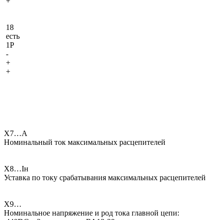
+
18
есть
1Р
-
+
+
Х7…А
Номинальный ток максимальных расцепителей
Х8…Iн
Уставка по току срабатывания максимальных расцепителей
Х9…
Номинальное напряжение и род тока главной цепи: