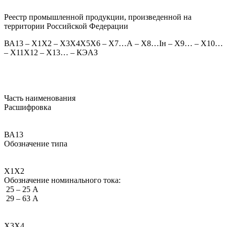
Реестр промышленной продукции, произведенной на
территории Российской Федерации
ВА13 – Х1Х2 – Х3Х4Х5Х6 – Х7…А – Х8…Iн – Х9… – Х10…
– Х11Х12 – Х13… – КЭАЗ
Часть наименования
Расшифровка
ВА13
Обозначение типа
Х1Х2
Обозначение номинального тока:
25 – 25 А
29 – 63 А
Х3Х4