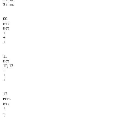
3 пол.
00
нет
нет
+
+
+
11
нет
1Р, 13
-
+
+
12
есть
нет
+
-