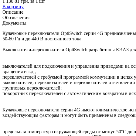
1 130.81 грн.
за
1
шт
В корзину
Описание
Обозначения
Документы
Кулачковые переключатели OptiSwitch серии 4G предназначены
50-60 Гц и до 440 В постоянного тока.
Выключатели-переключатели OptiSwitch разработаны КЭАЗ для
выключателей для подключения и управления приводами на осн
вращения и т.д.;
переключателей с требуемой программой коммутации в цепях у
выключателей, переключателей и переключателей ответвлений 
групповых переключателей;
поворотных переключателей с автоматическим возвратом в ис
Кулачковые переключатели серии 4G имеют климатическое исп
воздействующим факторам и могут быть применены в следующ
предельная температура окружающей среды от минус 50°С до 