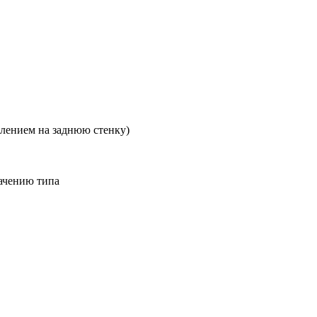
плением на заднюю стенку)
начению типа