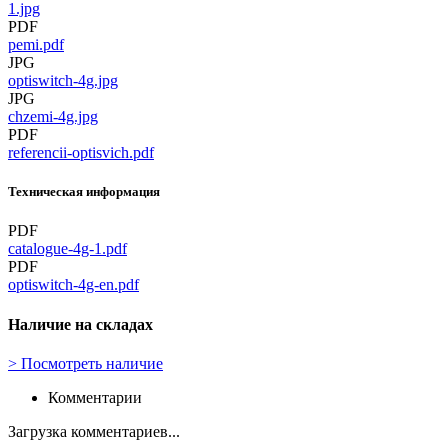
1.jpg
PDF
pemi.pdf
JPG
optiswitch-4g.jpg
JPG
chzemi-4g.jpg
PDF
referencii-optisvich.pdf
Техническая информация
PDF
catalogue-4g-1.pdf
PDF
optiswitch-4g-en.pdf
Наличие на складах
>
Посмотреть наличие
Комментарии
Загрузка комментариев...