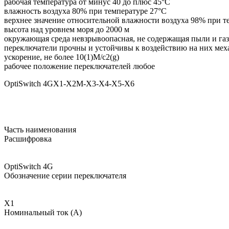
рабочая температура от минус 40 до плюс 45°С
влажность воздуха 80% при температуре 27°С
верхнее значение относительной влажности воздуха 98% при т
высота над уровнем моря до 2000 м
окружающая среда невзрывоопасная, не содержащая пыли и га
переключатели прочны и устойчивы к воздействию на них меха
ускорение, не более 10(1)М/с2(g)
рабочее положение переключателей любое
OptiSwitch 4GХ1-Х2M-Х3-Х4-Х5-Х6
Часть наименования
Расшифровка
OptiSwitch 4G
Обозначение серии переключателя
Х1
Номинальный ток (А)