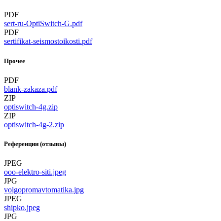
PDF
sert-ru-OptiSwitch-G.pdf
PDF
sertifikat-seismostoikosti.pdf
Прочее
PDF
blank-zakaza.pdf
ZIP
optiswitch-4g.zip
ZIP
optiswitch-4g-2.zip
Референции (отзывы)
JPEG
ooo-elektro-siti.jpeg
JPG
volgopromavtomatika.jpg
JPEG
shipko.jpeg
JPG