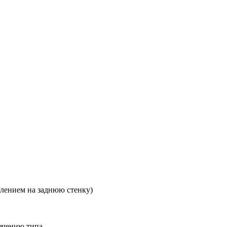
плением на заднюю стенку)
начению типа