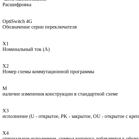
Расшифровка
OptiSwitch 4G
Обозначение серии переключателя
Х1
Номинальный ток (А)
Х2
Номер схемы коммутационной программы
M
наличие изменения конструкции в стандартной схеме
Х3
исполнение (U - открытое, PK - закрытое, OU - открытое с кре
Х4
специальное исполнение, символ которого добавляется к обоз