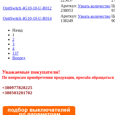
225057
2 
Ариткул:
Ц
Узнать количество
OptiSwitch 4G10-10-U-R012
238053
93
Ариткул:
Ц
Узнать количество
OptiSwitch 4G10-10-U-R014
138249
90
Назад
1
2
3
4
137
Вперед
Уважаемые покупатели!
По вопросам приобретения продукции, просьба обращаться 
+380977828225
+380503201702