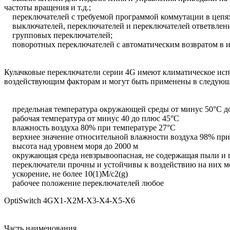
частоты вращения и т.д.;
переключателей с требуемой программой коммутации в цепях 
выключателей, переключателей и переключателей ответвлений
групповых переключателей;
поворотных переключателей с автоматическим возвратом в и
Кулачковые переключатели серии 4G имеют климатическое исп
воздействующим факторам и могут быть применены в следующ
предельная температура окружающей среды от минус 50°С д
рабочая температура от минус 40 до плюс 45°С
влажность воздуха 80% при температуре 27°С
верхнее значение относительной влажности воздуха 98% при
высота над уровнем моря до 2000 м
окружающая среда невзрывоопасная, не содержащая пыли и г
переключатели прочны и устойчивы к воздействию на них ме
ускорение, не более 10(1)М/с2(g)
рабочее положение переключателей любое
OptiSwitch 4GХ1-Х2M-Х3-Х4-Х5-Х6
Часть наименования