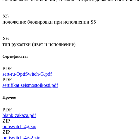
Х5
положение блокировки при исполнении S5
Х6
тип рукоятки (цвет и исполнение)
Сертификаты
PDF
sert-ru-OptiSwitch-G.pdf
PDF
sertifikat-seismostoikosti.pdf
Прочее
PDF
blank-zakaza.pdf
ZIP
optiswitch-4g.zip
ZIP
optiswitch-4g-2.zip