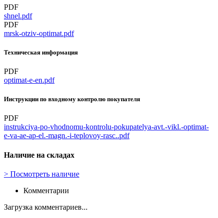
PDF
shnel.pdf
PDF
mrsk-otziv-optimat.pdf
Техническая информация
PDF
optimat-e-en.pdf
Инструкции по входному контролю покупателя
PDF
instrukciya-po-vhodnomu-kontrolu-pokupatelya-avt.-vikl.-optimat-
e-va-ae-ap-el.-magn.-i-teplovoy-rasc..pdf
Наличие на складах
>
Посмотреть наличие
Комментарии
Загрузка комментариев...