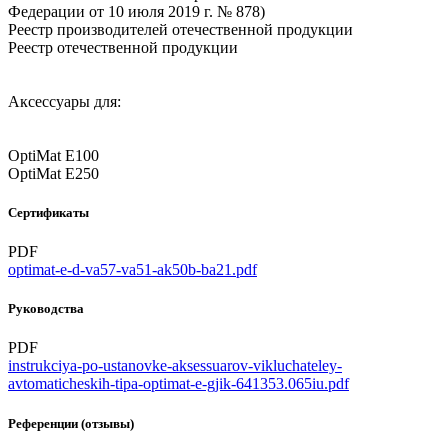
Федерации от 10 июля 2019 г. № 878)
Реестр производителей отечественной продукции
Реестр отечественной продукции
Аксессуары для:
OptiMat E100
OptiMat E250
Сертификаты
PDF
optimat-e-d-va57-va51-ak50b-ba21.pdf
Руководства
PDF
instrukciya-po-ustanovke-aksessuarov-vikluchateley-
avtomaticheskih-tipa-optimat-e-gjik-641353.065iu.pdf
Референции (отзывы)