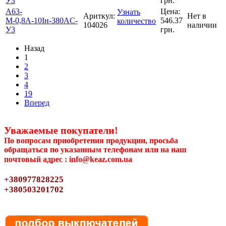
У3
грн.
А63-
Цена:
Узнать
Ариткул:
Нет в
М-0,8А-10Iн-380AC-
546.37
количество
104026
наличии
У3
грн.
Назад
1
2
3
4
19
Вперед
Уважаемые покупатели!
По вопросам приобретения продукции, просьба
обращаться по указанным телефонам или на наш
почтовый адрес : info@keaz.com.ua
+380977828225
+380503201702