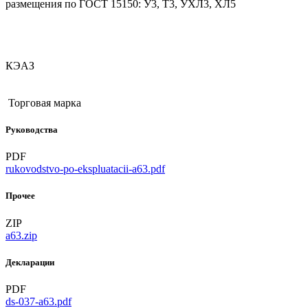
размещения по ГОСТ 15150: У3, Т3, УХЛ3, ХЛ5
КЭАЗ
Торговая марка
Руководства
PDF
rukovodstvo-po-ekspluatacii-a63.pdf
Прочее
ZIP
a63.zip
Декларации
PDF
ds-037-a63.pdf