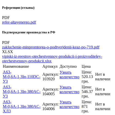
Референции (отзывы)
PDF
refer-altayenergo.pdf
Подтверждение производства в РФ
PDF
zakluchenie-minpromtorga-o-podtverjdenii-keaz-po-719.pdf
XLSX
vipiski-iz-reestrov-otechestvennoy-produkcii-i-proizvoditeley-
otechestvennoy-produkcii.xlsx
Наименование
Артикул
Доступно
Цена
А63-
Цена:
Узнать
Ариткул:
Нет в
М-0,6А-1,3Iн-110DC-
520.13
количество
103920
наличии
У3
грн.
А63-
Цена:
Узнать
Ариткул:
Нет в
М-0,6А-1,3Iн-380AC-
546.37
количество
104005
наличии
У3
грн.
А63-
Цена:
Узнать
Ариткул:
Нет в
М-0,6А-1,3Iн-380AC-
871
количество
104006
наличии
ХЛ3
грн.